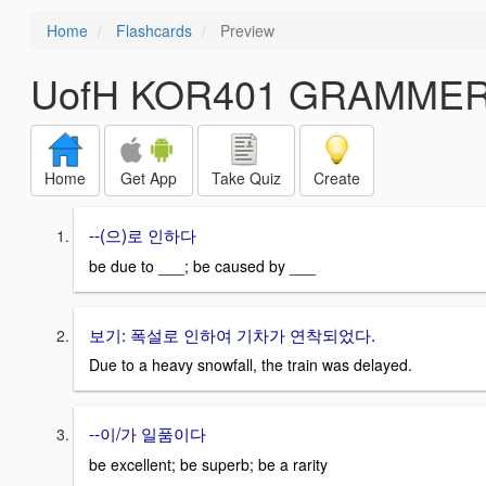
Home
Flashcards
Preview
UofH KOR401 GRAMMER 
Home
Get App
Take Quiz
Create
--(으)로 인하다
be due to ___; be caused by ___
보기: 폭설로 인하여 기차가 연착되었다.
Due to a heavy snowfall, the train was delayed.
--이/가 일품이다
be excellent; be superb; be a rarity