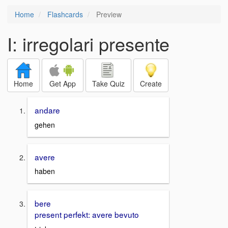
Home
Flashcards
Preview
I: irregolari presente
Home
Get App
Take Quiz
Create
andare
gehen
avere
haben
bere
present perfekt: avere bevuto