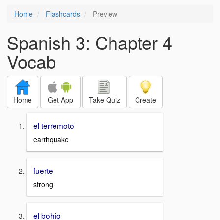
Home
Flashcards
Preview
Spanish 3: Chapter 4
Vocab
Home
Get App
Take Quiz
Create
el terremoto
earthquake
fuerte
strong
el bohío