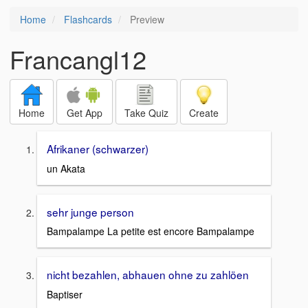
Home
Flashcards
Preview
Francangl12
Home
Get App
Take Quiz
Create
Afrikaner (schwarzer)
un Akata
sehr junge person
Bampalampe La petite est encore Bampalampe
nicht bezahlen, abhauen ohne zu zahlöen
Baptiser