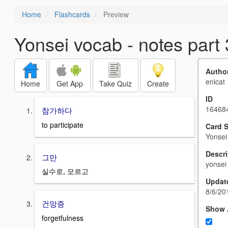
Home
Flashcards
Preview
Yonsei vocab - notes part 
Autho
enicat
Home
Get App
Take Quiz
Create
ID
16468
참가하다
to participate
Card S
Yonsei
Descri
그만
yonsei
실수로, 모르고
Updat
8/6/20
건망증
Show 
forgetfulness