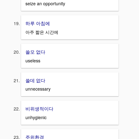
seize an opportunity
하루 아침에
아주 짧은 시간에
쓸모 없다
useless
쓸데 없다
unnecessary
비위생적이다
unhygienic
주위환경