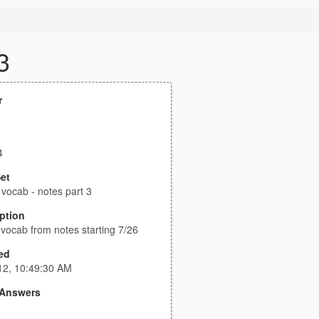
3
r
4
et
 vocab - notes part 3
ption
 vocab from notes starting 7/26
ed
12, 10:49:30 AM
Answers