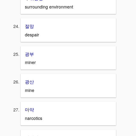
surrounding environment
절망
despair
광부
miner
광산
mine
마약
narcotics