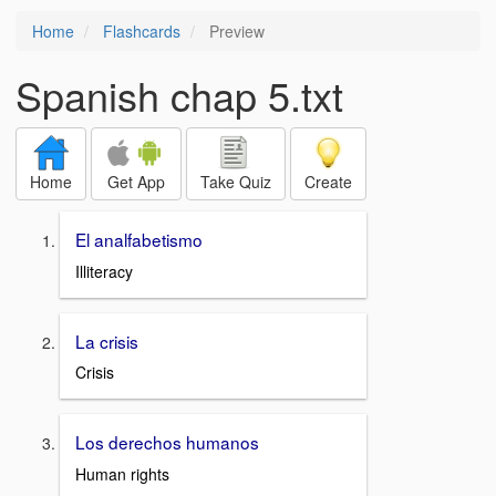
Home
Flashcards
Preview
Spanish chap 5.txt
Home
Get App
Take Quiz
Create
El analfabetismo
Illiteracy
La crisis
Crisis
Los derechos humanos
Human rights