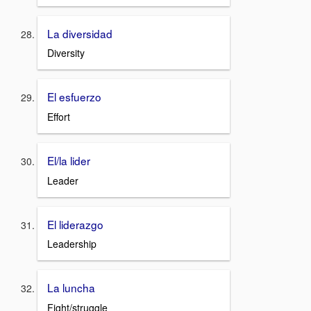
La diversidad
Diversity
El esfuerzo
Effort
El/la lider
Leader
El liderazgo
Leadership
La luncha
Fight/struggle