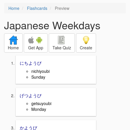
Home
Flashcards
Preview
Japanese Weekdays
Home
Get App
Take Quiz
Create
にちようび
nichiyoubi
Sunday
げつようび
getsuyoubi
Monday
かようび