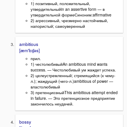
1) позитивный, положительный,
утвердительныйin an assertive form — в
утвердительной формеСиноним:affirmative
2) агрессивный, чрезмерно настойчивый,
напористый; самоуверенный
ambitious
[æm'bɪʃəs]
прил.
1) честолюбивыйAn ambitious mind wants
success. — Честолюбивый ум жаждет успеха.
2) целеустремленный; стремящийся (к чему-
л.); жаждущий (чего-л.)ambitious of power —
властолюбивый
3) претенциозныйThis ambitious attempt ended
in failure. — Это претенциозное предприятие
закончилось неудачей.
bossy