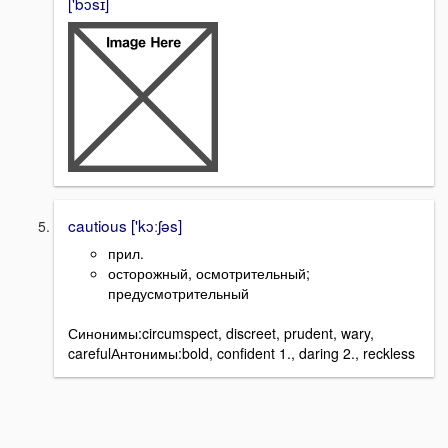
['bɔsɪ]
cautious ['kɔːʃəs]
прил.
осторожный, осмотрительный;
предусмотрительный
Синонимы:circumspect, discreet, prudent, wary,
carefulАнтонимы:bold, confident 1., daring 2., reckless