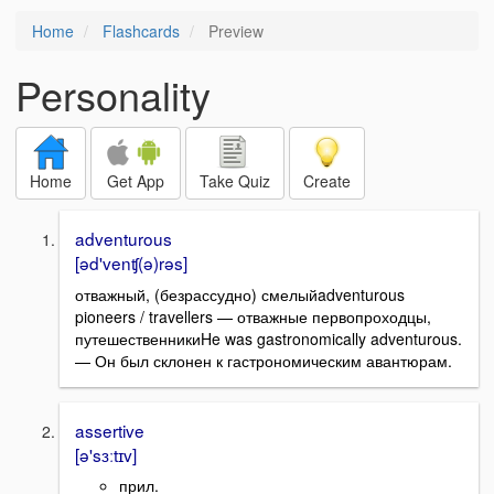
Home
Flashcards
Preview
Personality
Home
Get App
Take Quiz
Create
adventurous
[əd'venʧ(ə)rəs]
отважный, (безрассудно) смелыйadventurous
pioneers / travellers — отважные первопроходцы,
путешественникиHe was gastronomically adventurous.
— Он был склонен к гастрономическим авантюрам.
assertive
[ə'sɜːtɪv]
прил.