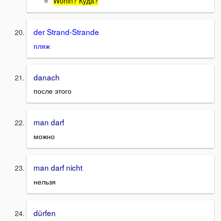
Wohin? Куда?
der Strand-Strande
пляж
danach
после этого
man darf
можно
man darf nicht
нельзя
dürfen