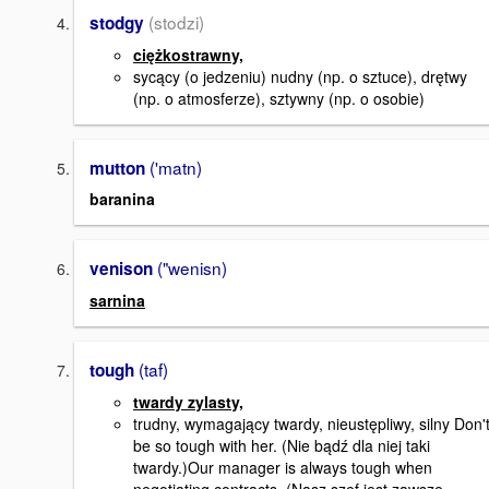
(stodzi)
stodgy
ciężkostrawny,
sycący (o jedzeniu) nudny (np. o sztuce), drętwy
(np. o atmosferze), sztywny (np. o osobie)
('matn)
mutton
baranina
("wenisn)
venison
sarnina
(taf)
tough
twardy zylasty,
trudny, wymagający twardy, nieustępliwy, silny Don'
be so tough with her. (Nie bądź dla niej taki
twardy.)Our manager is always tough when
negotiating contracts. (Nasz szef jest zawsze