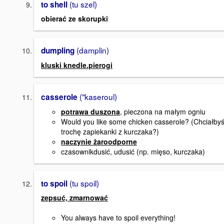
(tu szel)
to shell
obierać ze skorupki
(damplin)
dumpling
kluski knedle.pierogi
("kaseroul)
casserole
potrawa duszona
, pieczona na małym ogniu
Would you like some chicken casserole? (Chciałby
trochę zapiekanki z kurczaka?)
naczynie żaroodporne
czasownikdusić, udusić (np. mięso, kurczaka)
(tu spoil)
to spoil
zepsuć, zmarnować
You always have to spoil everything!