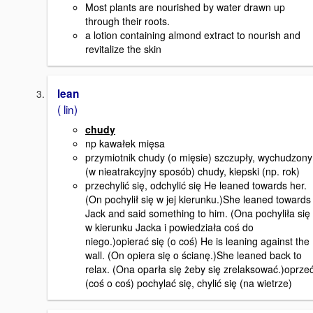
Most plants are nourished by water drawn up
through their roots.
a lotion containing almond extract to nourish and
revitalize the skin
lean
( lin)
chudy
np kawałek mięsa
przymiotnik chudy (o mięsie) szczupły, wychudzony
(w nieatrakcyjny sposób) chudy, kiepski (np. rok)
przechylić się, odchylić się He leaned towards her.
(On pochylił się w jej kierunku.)She leaned towards
Jack and said something to him. (Ona pochyliła się
w kierunku Jacka i powiedziała coś do
niego.)opierać się (o coś) He is leaning against the
wall. (On opiera się o ścianę.)She leaned back to
relax. (Ona oparła się żeby się zrelaksować.)oprze
(coś o coś) pochylać się, chylić się (na wietrze)