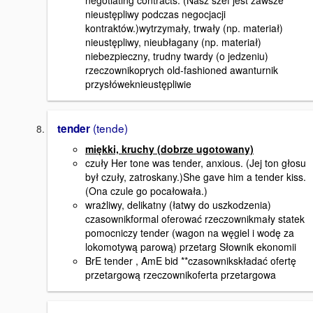
nieustępliwy podczas negocjacji
kontraktów.)wytrzymały, trwały (np. materiał)
nieustępliwy, nieubłagany (np. materiał)
niebezpieczny, trudny twardy (o jedzeniu)
rzeczownikoprych old-fashioned awanturnik
przysłóweknieustępliwie
(tende)
tender
miękki, kruchy (dobrze ugotowany)
czuły Her tone was tender, anxious. (Jej ton głosu
był czuły, zatroskany.)She gave him a tender kiss.
(Ona czule go pocałowała.)
wrażliwy, delikatny (łatwy do uszkodzenia)
czasownikformal oferować rzeczownikmały statek
pomocniczy tender (wagon na węgiel i wodę za
lokomotywą parową) przetarg Słownik ekonomii
BrE tender , AmE bid **czasownikskładać ofertę
przetargową rzeczownikoferta przetargowa