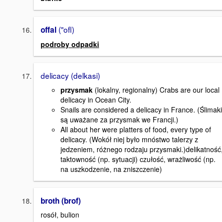
("ofl)
offal
podroby odpadki
delicacy (delkasi)
przysmak
(lokalny, regionalny) Crabs are our local
delicacy in Ocean City.
Snails are considered a delicacy in France. (Ślimaki
są uważane za przysmak we Francji.)
All about her were platters of food, every type of
delicacy. (Wokół niej było mnóstwo talerzy z
jedzeniem, różnego rodzaju przysmaki.)delikatność
taktowność (np. sytuacji) czułość, wrażliwość (np.
na uszkodzenie, na zniszczenie)
broth (brof)
rosół, bulion