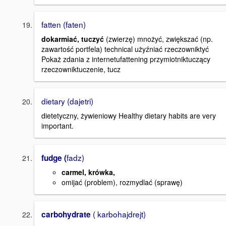
fatten (faten)
dokarmiać, tuczyć
(zwierzę) mnożyć, zwiększać (np.
zawartość portfela) technical użyźniać rzeczowniktyć
Pokaż zdania z internetufattening przymiotniktuczący
rzeczowniktuczenie, tucz
dietary (dajetri)
dietetyczny, żywieniowy Healthy dietary habits are very
important.
fadz)
fudge (
carmel, krówka,
omijać (problem), rozmydlać (sprawę)
( karbohajdrejt)
carbohydrate