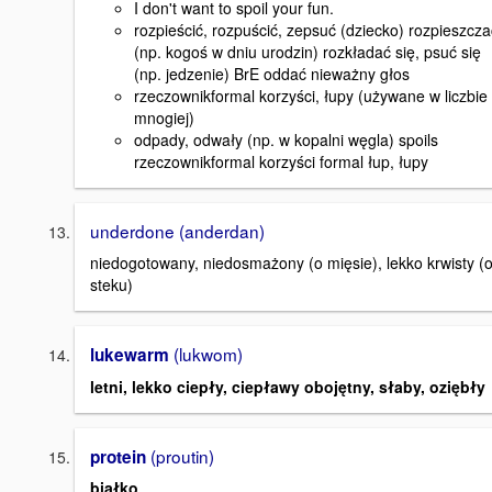
I don't want to spoil your fun.
rozpieścić, rozpuścić, zepsuć (dziecko) rozpieszcza
(np. kogoś w dniu urodzin) rozkładać się, psuć się
(np. jedzenie) BrE oddać nieważny głos
rzeczownikformal korzyści, łupy (używane w liczbie
mnogiej)
odpady, odwały (np. w kopalni węgla) spoils
rzeczownikformal korzyści formal łup, łupy
underdone (anderdan)
niedogotowany, niedosmażony (o mięsie), lekko krwisty (
steku)
(lukwom)
lukewarm
letni, lekko ciepły, ciepławy obojętny, słaby, oziębły
(proutin)
protein
białko