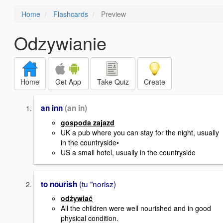
Home
Flashcards
Preview
Odzywianie
Home
Get App
Take Quiz
Create
an inn
(an in)
gospoda zajazd
UK a pub where you can stay for the night, usually
in the countryside•
US a small hotel, usually in the countryside
(tu "norisz)
to nourish
odżywiać
All the children were well nourished and in good
physical condition.