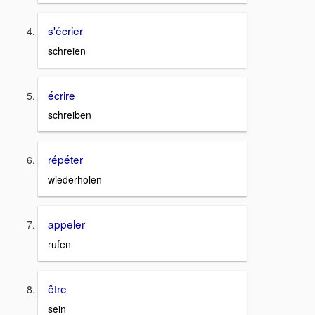
s'écrier
schreien
écrire
schreiben
répéter
wiederholen
appeler
rufen
être
sein