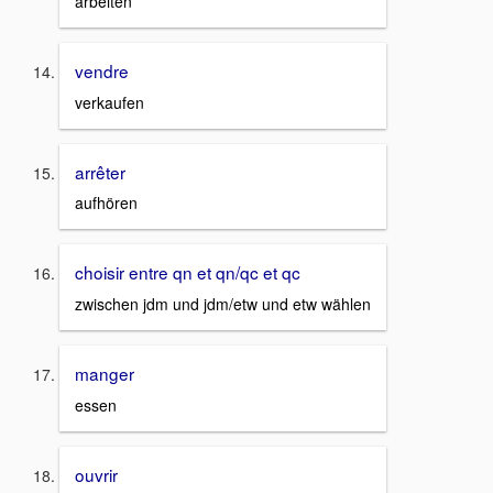
arbeiten
vendre
verkaufen
arrêter
aufhören
choisir entre qn et qn/qc et qc
zwischen jdm und jdm/etw und etw wählen
manger
essen
ouvrir