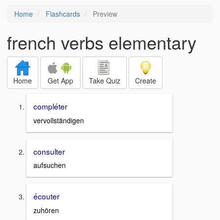
Home
Flashcards
Preview
french verbs elementary
Home
Get App
Take Quiz
Create
compléter
vervollständigen
consulter
aufsuchen
écouter
zuhören