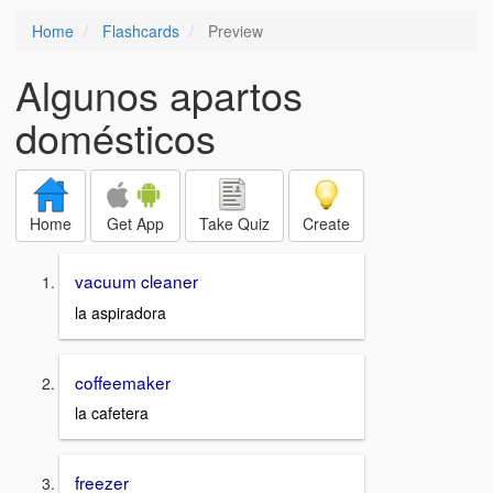
Home
Flashcards
Preview
Algunos apartos
domésticos
Home
Get App
Take Quiz
Create
vacuum cleaner
la aspiradora
coffeemaker
la cafetera
freezer