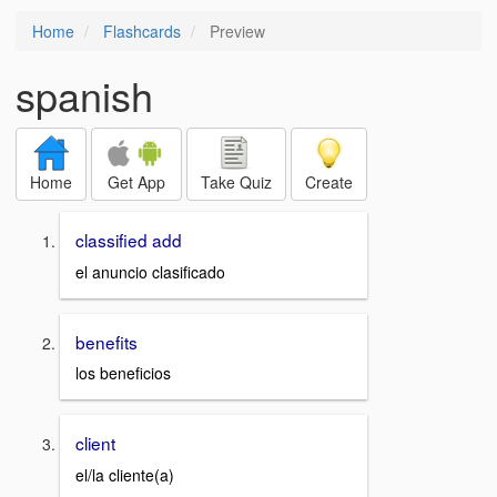
Home
Flashcards
Preview
spanish
Home
Get App
Take Quiz
Create
classified add
el anuncio clasificado
benefits
los beneficios
client
el/la cliente(a)