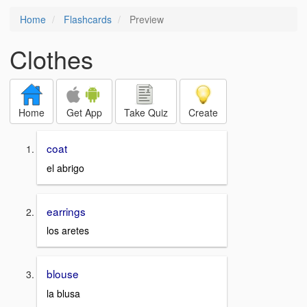
Home
Flashcards
Preview
Clothes
Home
Get App
Take Quiz
Create
coat
el abrigo
earrings
los aretes
blouse
la blusa