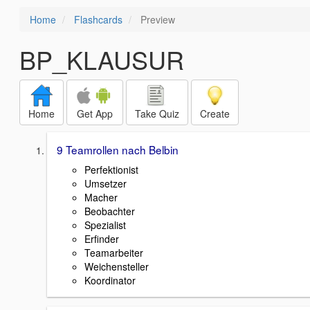
Home
Flashcards
Preview
BP_KLAUSUR
Home
Get App
Take Quiz
Create
9 Teamrollen nach Belbin
Perfektionist
Umsetzer
Macher
Beobachter
Spezialist
Erfinder
Teamarbeiter
Weichensteller
Koordinator