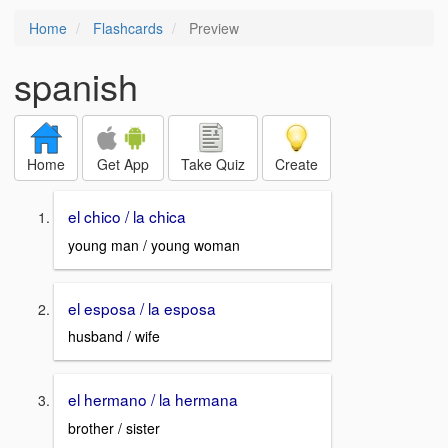
Home
Flashcards
Preview
spanish
Home
Get App
Take Quiz
Create
el chico / la chica
young man / young woman
el esposa / la esposa
husband / wife
el hermano / la hermana
brother / sister