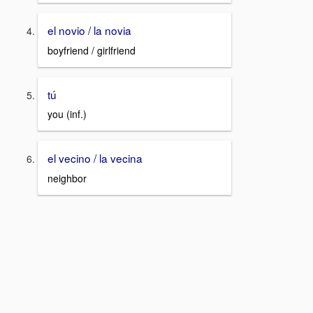
el novio / la novia
boyfriend / girlfriend
tú
you (inf.)
el vecino / la vecina
neighbor