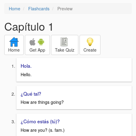
Home
Flashcards
Preview
Capítulo 1
Home
Get App
Take Quiz
Create
Hola.
Hello.
¿Qué tal?
How are things going?
¿Cómo estás (tú)?
How are you? (s. fam.)