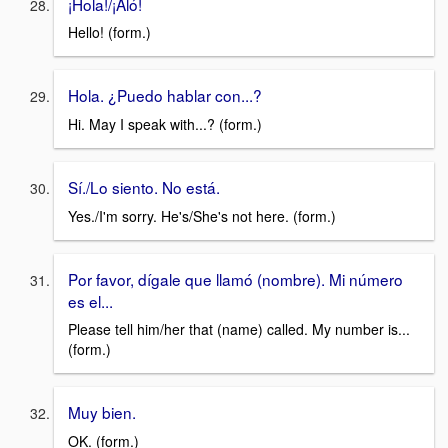
¡Hola!/¡Aló!
Hello! (form.)
Hola. ¿Puedo hablar con...?
Hi. May I speak with...? (form.)
Sí./Lo siento. No está.
Yes./I'm sorry. He's/She's not here. (form.)
Por favor, dígale que llamó (nombre). Mi número
es el...
Please tell him/her that (name) called. My number is...
(form.)
Muy bien.
OK. (form.)