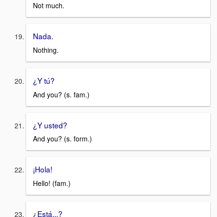
Not much.
Nada.
Nothing.
¿Y tú?
And you? (s. fam.)
¿Y usted?
And you? (s. form.)
¡Hola!
Hello! (fam.)
¿Está...?