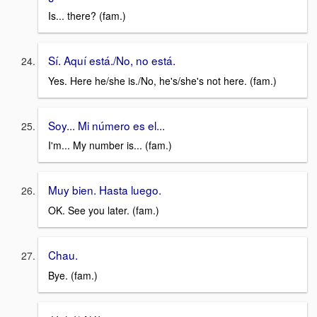
Is... there? (fam.)
Sí. Aquí está./No, no está.
Yes. Here he/she is./No, he's/she's not here. (fam.)
Soy... Mi número es el...
I'm... My number is... (fam.)
Muy bien. Hasta luego.
OK. See you later. (fam.)
Chau.
Bye. (fam.)