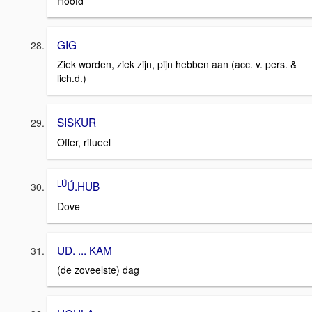
Hoofd
GIG
Ziek worden, ziek zijn, pijn hebben aan (acc. v. pers. &
lich.d.)
SISKUR
Offer, ritueel
LÚ
Ú.HUB
Dove
UD. ... KAM
(de zoveelste) dag