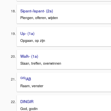
Sipant-/ispant- (2a)
Plengen, offeren, wijden
Up- (1a)
Opgaan, op zijn
Walh- (1a)
Slaan, treffen, overwinnen
GISj
AB
Raam, venster
DINGIR
God, godin