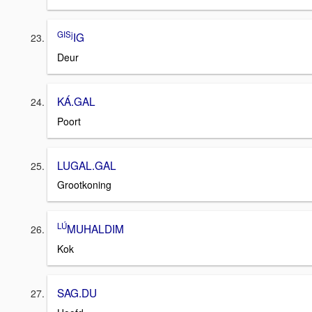
GISj
IG
Deur
KÁ.GAL
Poort
LUGAL.GAL
Grootkoning
LÚ
MUHALDIM
Kok
SAG.DU