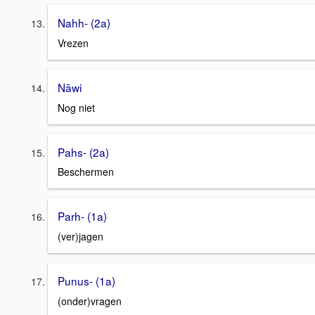
Nahh- (2a)
Vrezen
Nāwi
Nog niet
Pahs- (2a)
Beschermen
Parh- (1a)
(ver)jagen
Punus- (1a)
(onder)vragen