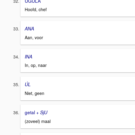
UGULA
Hoofd, chef
ANA
Aan, voor
INA
In, op, naar
ÚL
Niet, geen
getal +
SjU
(zoveel) maal