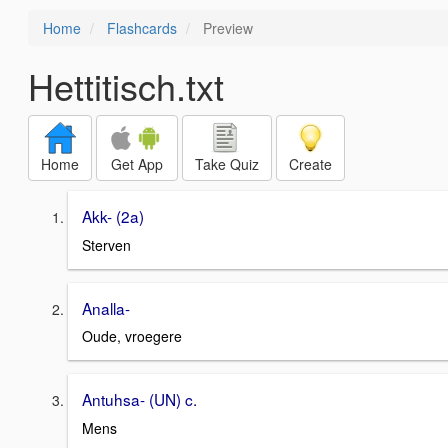
Home
Flashcards
Preview
Hettitisch.txt
Home
Get App
Take Quiz
Create
Akk- (2a)
Sterven
Analla-
Oude, vroegere
Antuhsa- (UN) c.
Mens