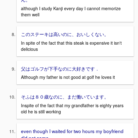
although I study Kanji every day I cannot memorize
them well
このステーキは高いのに、おいしくない。
In spite of the fact that this steak is expensive it isn't
delicious
父はゴルフが下手なのに大好きです．
Although my father is not good at golf he loves it
そふは８０歳なのに、まだ働いています。
Inspite of the fact that my grandfather is eighty years
old he is still working
even though I waited for two hours my boyfriend
did not come