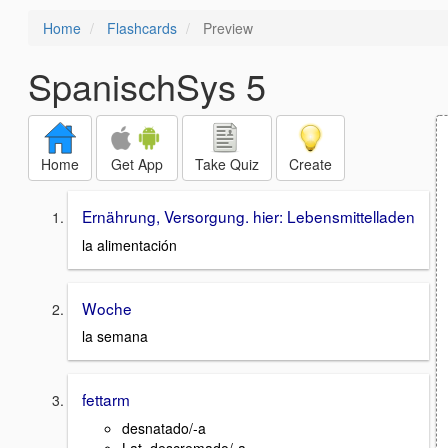
Home
Flashcards
Preview
SpanischSys 5
Home
Get App
Take Quiz
Create
Ernährung, Versorgung. hier: Lebensmittelladen
la alimentación
Woche
la semana
fettarm
desnatado/-a