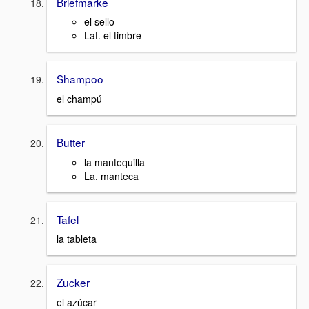
Briefmarke
el sello
Lat. el timbre
Shampoo
el champú
Butter
la mantequilla
La. manteca
Tafel
la tableta
Zucker
el azúcar