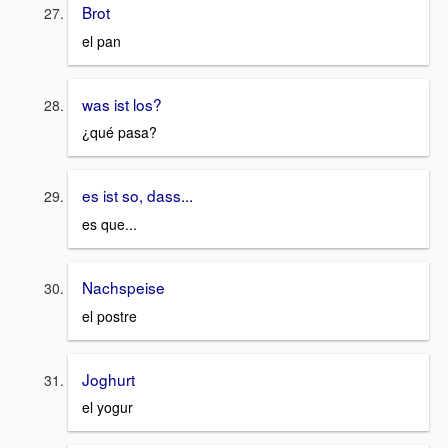
Brot
el pan
was ist los?
¿qué pasa?
es ist so, dass...
es que...
Nachspeise
el postre
Joghurt
el yogur