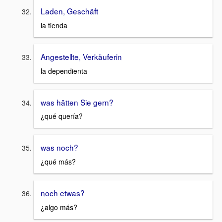
Laden, Geschäft
la tienda
Angestellte, Verkäuferin
la dependienta
was hätten Sie gern?
¿qué quería?
was noch?
¿qué más?
noch etwas?
¿algo más?