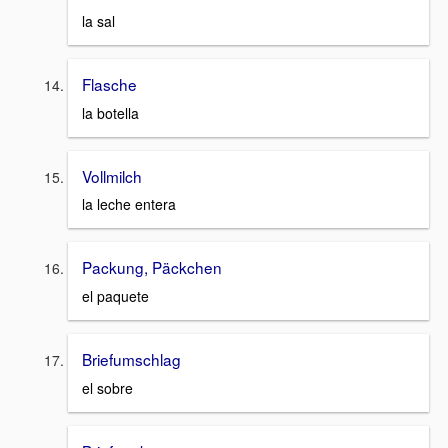
la sal
Flasche
la botella
Vollmilch
la leche entera
Packung, Päckchen
el paquete
Briefumschlag
el sobre