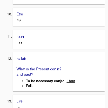
Étre
Été
Faire
Fait
Falloir
What is the Present conjn?
and past?
To be necessary conjtd
:
Il faut
Fallu
Lire
Lu