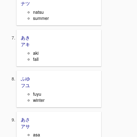
ナツ
natsu
summer
あき
アキ
aki
fall
ふゆ
フユ
fuyu
winter
あさ
アサ
asa