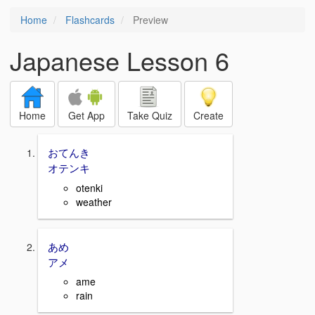
Home
Flashcards
Preview
Japanese Lesson 6
Home
Get App
Take Quiz
Create
おてんき
オテンキ
otenki
weather
あめ
アメ
ame
rain