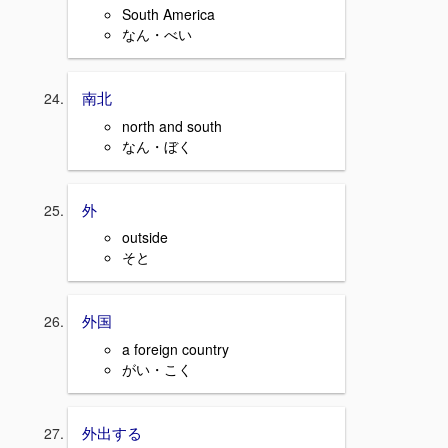
South America
なん・べい
南北
north and south
なん・ぼく
外
outside
そと
外国
a foreign country
がい・こく
外出する