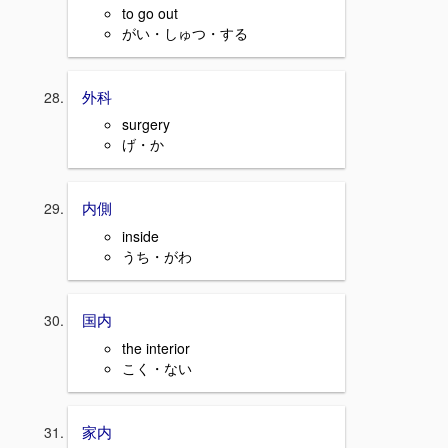
to go out
がい・しゅつ・する
外科
surgery
げ・か
内側
inside
うち・がわ
国内
the interior
こく・ない
家内