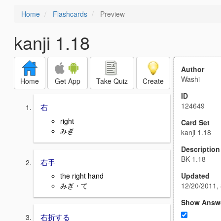
Home
Flashcards
Preview
kanji 1.18
Author
Washi
Home
Get App
Take Quiz
Create
ID
124649
右
right
Card Set
みぎ
kanji 1.18
Description
BK 1.18
右手
Updated
the right hand
12/20/2011,
みぎ・て
Show Answ
右折する