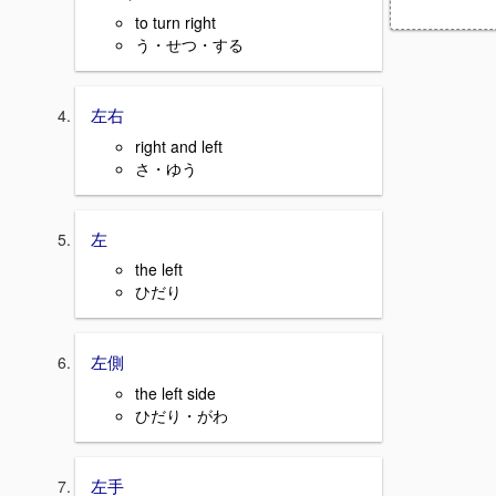
to turn right
う・せつ・する
左右
right and left
さ・ゆう
左
the left
ひだり
左側
the left side
ひだり・がわ
左手