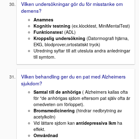
Vilken undersökningar gör du för misstanke om
demens?
Anamnes
Kognitiv testning
(ex.klocktest, MiniMentalTest)
Funktionstes
t (ADL)
Kroppslig undersökning
(Datormografi hjärna,
EKG, blodprover,ortostatiskt tryck)
Utredning syftar till att utesluta andra anledningar
till symtom.
Vilken behandling ger du en pat med Alzheimers
sjukdom?
Samtal till de anhöriga
( Alzheimers kallas ofta
för "de anhörigas sjdom eftersom pat själv ofta är
omedveten om förloppet).
Bromsmedicinering
(hindrar nedbrytning av
acetylkolin)
Vid lättare sjdom kan
antidepressiva lkm
ha
effekt.
Omvårdnad