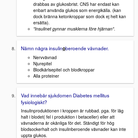
drabbas av glukosbrist. CNS har endast kan
enbart använda glukos som energikälla. (kan
dock bränna ketonkroppar som dock ej helt kan
ersätta).
"Insulinet gynnar musklerna före hjärnan"
.
Nämn några insulin
beroende vävnader.
o
Nervvävnad
Njurepitel
Blodkärlsepitel och blodkroppar
Alla proteiner
Vad innebär sjukdomen Diabetes mellitus
fysiologiskt?
Insulinproduktionen i kroppen är rubbad. pga. för låg
halt i blodet( fel i produktion i betaceller) eller att
vävnaderna är okänliga för det. Ständigt för hög
blodsockerhalt och insulinberoende vävnader kan inte
uppta glukos.