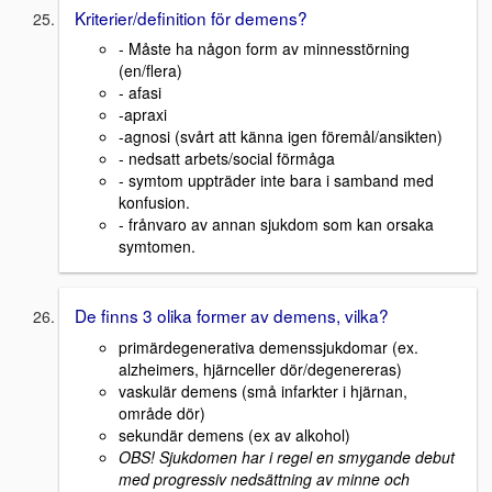
Kriterier/definition för demens?
- Måste ha någon form av minnesstörning
(en/flera)
- afasi
-apraxi
-agnosi (svårt att känna igen föremål/ansikten)
- nedsatt arbets/social förmåga
- symtom uppträder inte bara i samband med
konfusion.
- frånvaro av annan sjukdom som kan orsaka
symtomen.
De finns 3 olika former av demens, vilka?
primärdegenerativa demenssjukdomar (ex.
alzheimers, hjärnceller dör/degenereras)
vaskulär demens (små infarkter i hjärnan,
område dör)
sekundär demens (ex av alkohol)
OBS! Sjukdomen har i regel en smygande debut
med progressiv nedsättning av minne och