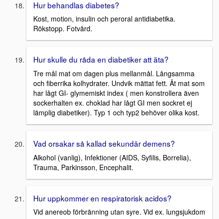
Hur behandlas diabetes?
Kost, motion, insulin och peroral antidiabetika.
Rökstopp. Fotvård.
Hur skulle du råda en diabetiker att äta?
Tre mål mat om dagen plus mellanmål. Långsamma
och fiberrika kolhydrater. Undvik mättat fett. Ät mat som
har lågt GI- glymemiskt index ( men konstrollera även
sockerhalten ex. choklad har lågt GI men sockret ej
lämplig diabetiker). Typ 1 och typ2 behöver olika kost.
Vad orsakar så kallad sekundär demens?
Alkohol (vanlig), Infektioner (AIDS, Syfilis, Borrelia),
Trauma, Parkinsson, Encephalit.
Hur uppkommer en respiratorisk acidos?
Vid anereob förbränning utan syre. Vid ex. lungsjukdom