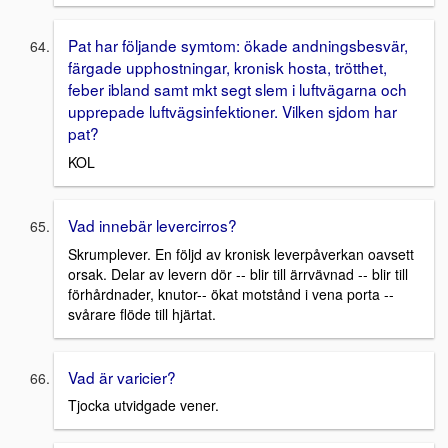
Pat har följande symtom: ökade andningsbesvär,
färgade upphostningar, kronisk hosta, trötthet,
feber ibland samt mkt segt slem i luftvägarna och
upprepade luftvägsinfektioner. Vilken sjdom har
pat?
KOL
Vad innebär levercirros?
Skrumplever. En följd av kronisk leverpåverkan oavsett
orsak. Delar av levern dör -- blir till ärrvävnad -- blir till
förhårdnader, knutor-- ökat motstånd i vena porta --
svårare flöde till hjärtat.
Vad är varicier?
Tjocka utvidgade vener.