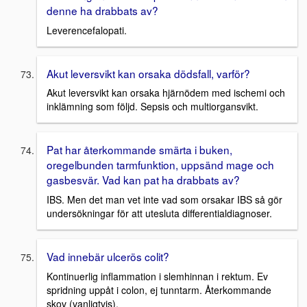
denne ha drabbats av?
Leverencefalopati.
Akut leversvikt kan orsaka dödsfall, varför?
Akut leversvikt kan orsaka hjärnödem med ischemi och
inklämning som följd. Sepsis och multiorgansvikt.
Pat har återkommande smärta i buken,
oregelbunden tarmfunktion, uppsänd mage och
gasbesvär. Vad kan pat ha drabbats av?
IBS. Men det man vet inte vad som orsakar IBS så gör
undersökningar för att utesluta differentialdiagnoser.
Vad innebär ulcerös colit?
Kontinuerlig inflammation i slemhinnan i rektum. Ev
spridning uppåt i colon, ej tunntarm. Återkommande
skov (vanligtvis).