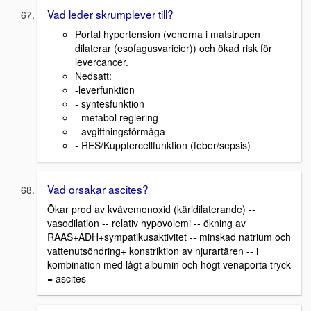
Vad leder skrumplever till?
Portal hypertension (venerna i matstrupen
dilaterar (esofagusvaricier)) och ökad risk för
levercancer.
Nedsatt:
-leverfunktion
- syntesfunktion
- metabol reglering
- avgiftningsförmåga
- RES/Kuppfercellfunktion (feber/sepsis)
Vad orsakar ascites?
Ökar prod av kvävemonoxid (kärldilaterande) --
vasodilation -- relativ hypovolemi -- ökning av
RAAS+ADH+sympatikusaktivitet -- minskad natrium och
vattenutsöndring+ konstriktion av njurartären -- i
kombination med lågt albumin och högt venaporta tryck
= ascites