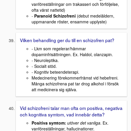
vanföreställningar om trakasseri och förföljelse,
ofta värst nattetid)
-
Paranoid Schizofreni
(debut medelåldern,
uppmanande röster, ensamme upplyste)
Vilken behandling ger du till en schizofren pat?
- Lkm som regelerar/hämmar
dopaminfrisättningen. Ex. Haldol, olanzapin.
- Neuroleptika.
- Socialt stöd.
- Kognitiv beteendeterapi.
Medecinering förekommerfrämst vid hebefreni.
Många schizofrena pat tar drog alkohol i försök
att medicinera sig själva.
Vid schizofreni talar man ofta om positiva, negativa
och kognitiva symtom, vad innebär detta?
Positiva symtom:
utöver det vanliga
. Ex.
vanföreställningar, hallucinationer.