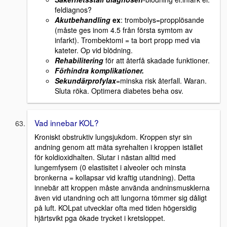
feldiagnos?
Akutbehandling
ex
: trombolys=propplösande
(måste ges inom 4.5 från första symtom av
infarkt). Trombektomi = ta bort propp med via
kateter. Op vid blödning.
Rehabilitering
för att återfå skadade funktioner.
Förhindra komplikationer.
Sekundärprofylax
=minska risk återfall. Waran.
Sluta röka. Optimera diabetes beha osv.
Vad innebar KOL?
Kroniskt obstruktiv lungsjukdom. Kroppen styr sin
andning genom att mäta syrehalten i kroppen istället
för koldioxidhalten. Slutar i nästan alltid med
lungemfysem (0 elastisitet i alveoler och minsta
bronkerna = kollapsar vid kraftig utandning). Detta
innebär att kroppen måste använda andninsmusklerna
även vid utandning och att lungorna tömmer sig dåligt
på luft. KOLpat utvecklar ofta med tiden högersidig
hjärtsvikt pga ökade trycket i kretsloppet.