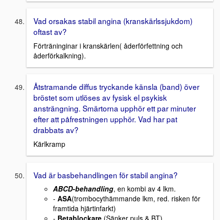
Vad orsakas stabil angina (kranskärlssjukdom)
oftast av?
Förträninginar i kranskärlen( åderförfettning och
åderförkalkning).
Åtstramande diffus tryckande känsla (band) över
bröstet som utlöses av fysisk el psykisk
ansträngning. Smärtorna upphör ett par minuter
efter att påfrestningen upphör. Vad har pat
drabbats av?
Kärlkramp
Vad är basbehandlingen för stabil angina?
ABCD-behandling
, en kombi av 4 lkm.
-
ASA
(trombocythämmande lkm, red. risken för
framtida hjärtinfarkt)
-
Betablockare
(Sänker puls & BT)