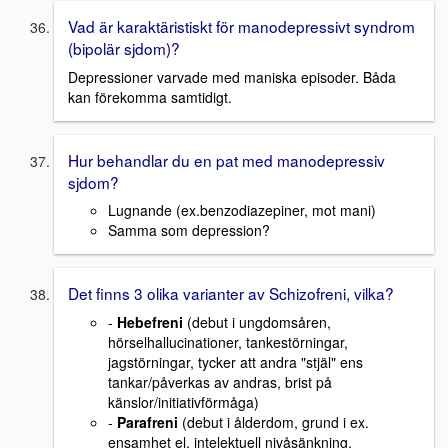
Vad är karaktäristiskt för manodepressivt syndrom
(bipolär sjdom)?
Depressioner varvade med maniska episoder. Båda
kan förekomma samtidigt.
Hur behandlar du en pat med manodepressiv
sjdom?
Lugnande (ex.benzodiazepiner, mot mani)
Samma som depression?
Det finns 3 olika varianter av Schizofreni, vilka?
-
Hebefreni
(debut i ungdomsåren,
hörselhallucinationer, tankestörningar,
jagstörningar, tycker att andra "stjäl" ens
tankar/påverkas av andras, brist på
känslor/initiativförmåga)
-
Parafreni
(debut i ålderdom, grund i ex.
ensamhet el. intelektuell nivåsänkning,