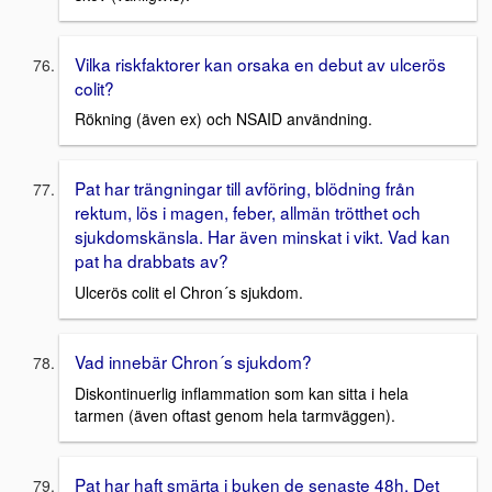
Vilka riskfaktorer kan orsaka en debut av ulcerös
colit?
Rökning (även ex) och NSAID användning.
Pat har trängningar till avföring, blödning från
rektum, lös i magen, feber, allmän trötthet och
sjukdomskänsla. Har även minskat i vikt. Vad kan
pat ha drabbats av?
Ulcerös colit el Chron´s sjukdom.
Vad innebär Chron´s sjukdom?
Diskontinuerlig inflammation som kan sitta i hela
tarmen (även oftast genom hela tarmväggen).
Pat har haft smärta i buken de senaste 48h. Det