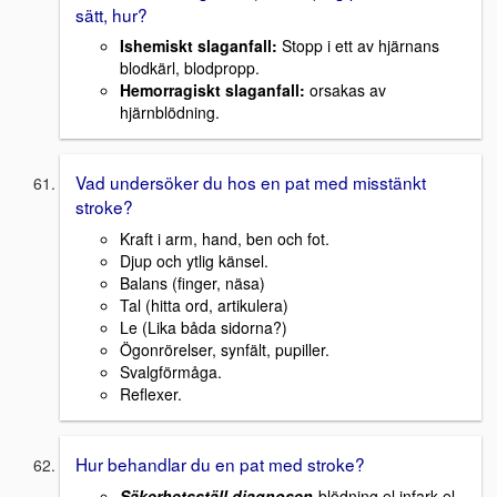
sätt, hur?
Ishemiskt slaganfall:
Stopp i ett av hjärnans
blodkärl, blodpropp.
Hemorragiskt slaganfall:
orsakas av
hjärnblödning.
Vad undersöker du hos en pat med misstänkt
stroke?
Kraft i arm, hand, ben och fot.
Djup och ytlig känsel.
Balans (finger, näsa)
Tal (hitta ord, artikulera)
Le (Lika båda sidorna?)
Ögonrörelser, synfält, pupiller.
Svalgförmåga.
Reflexer.
Hur behandlar du en pat med stroke?
Säkerhetsställ diagnosen
-blödning el.infark el.