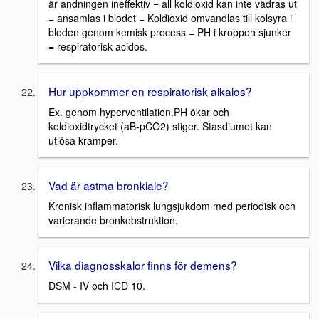
är andningen ineffektiv = all koldioxid kan inte vädras ut
= ansamlas i blodet = Koldioxid omvandlas till kolsyra i
bloden genom kemisk process = PH i kroppen sjunker
= respiratorisk acidos.
Hur uppkommer en respiratorisk alkalos?
Ex. genom hyperventilation.PH ökar och
koldioxidtrycket (aB-pCO2) stiger. Stasdiumet kan
utlösa kramper.
Vad är astma bronkiale?
Kronisk inflammatorisk lungsjukdom med periodisk och
varierande bronkobstruktion.
Vilka diagnosskalor finns för demens?
DSM - IV och ICD 10.