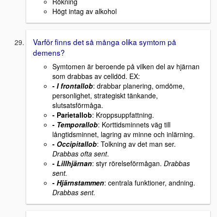
Rökning
Högt intag av alkohol
Varför finns det så många olika symtom på
demens?
Symtomen är beroende på vilken del av hjärnan
som drabbas av celldöd. EX:
-
I
frontallob
: drabbar planering, omdöme,
personlighet, strategiskt tänkande,
slutsatsförmåga.
-
Parietallob
: Kroppsuppfattning.
-
Temporallob
: Korttidsminnets väg till
långtidsminnet, lagring av minne och inlärning.
-
Occipitallob
: Tolkning av det man ser.
Drabbas ofta sent
.
-
Lillhjärnan
: styr rörelseförmågan.
Drabbas
sent.
-
Hjärnstammen
: centrala funktioner, andning.
Drabbas sent.