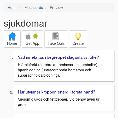
Home
Flashcards
Preview
sjukdomar
Home
Get App
Take Quiz
Create
Vad innefattas i begreppet slaganfall/stroke?
Hjärninfarkt (cerebrala tromboser och embolier) och
hjärnblödning ( intracerebrala hematom och
subarachnoidalblödning).
Hur utvinner kroppen energi i första hand?
Genom glukos och fettdepåer. Vid behov även ur
protein.