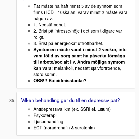
Pat måste ha haft minst 5 av de symtom som
finns i ICD - 10skalan, varav minst 2 måste vara
någon av:
1. Nedstämdhet.
2. Brist på intresse/nöje i det som tidigare var
roligt.
3. Brist på energi/ökat uttröttbarhet.
Symtomen måste varat i minst 2 veckor, inte
vara följd av sorg samt ha påverka förmåga
till arbete/socialt liv. Andra möjliga symtom
kan vara
: melankoli, nedsatt självförtroende,
störd sömn.
OBS!!! Suicidmisstanke?
Vilken behandling ger du till en depressiv pat?
Antidepressiva lkm (ex. SSRI el. Litium)
Psykoterapi
Ljusbehandling
ECT (noradrenalin & serotonin)