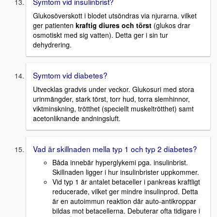
Symtom vid insulinbrist?
Glukosöverskott i blodet utsöndras via njurarna. vilket
ger patienten
kraftig diures och törst
(glukos drar
osmotiskt med sig vatten). Detta ger i sin tur
dehydrering.
Symtom vid diabetes?
Utvecklas gradvis under veckor. Glukosuri med stora
urinmängder, stark törst, torr hud, torra slemhinnor,
viktminskning, trötthet (speciellt muskeltrötthet) samt
acetonliknande andningsluft.
Vad är skillnaden mella typ 1 och typ 2 diabetes?
Båda innebär hyperglykemi pga. insulinbrist.
Skillnaden ligger i hur insulinbrister uppkommer.
Vid typ 1 är antalet betaceller i pankreas kraftligt
reducerade, vilket ger mindre insulinprod. Detta
är en autoimmun reaktion där auto-antikroppar
bildas mot betacellerna. Debuterar ofta tidigare i