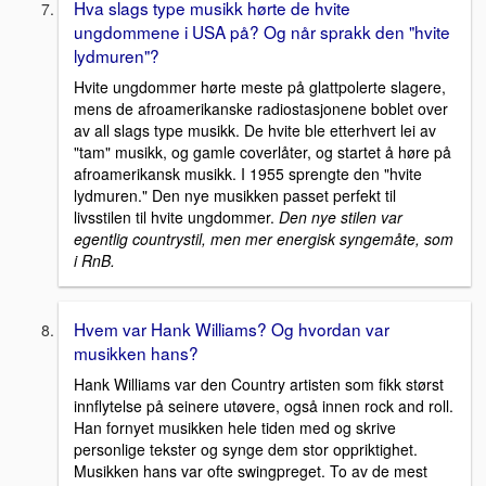
Hva slags type musikk hørte de hvite
ungdommene i USA på? Og når sprakk den "hvite
lydmuren"?
Hvite ungdommer hørte meste på glattpolerte slagere,
mens de afroamerikanske radiostasjonene boblet over
av all slags type musikk. De hvite ble etterhvert lei av
"tam" musikk, og gamle coverlåter, og startet å høre på
afroamerikansk musikk. I 1955 sprengte den "hvite
lydmuren." Den nye musikken passet perfekt til
livsstilen til hvite ungdommer.
Den nye stilen var
egentlig countrystil, men mer energisk syngemåte, som
i RnB.
Hvem var Hank Williams? Og hvordan var
musikken hans?
Hank Williams var den Country artisten som fikk størst
innflytelse på seinere utøvere, også innen rock and roll.
Han fornyet musikken hele tiden med og skrive
personlige tekster og synge dem stor oppriktighet.
Musikken hans var ofte swingpreget. To av de mest