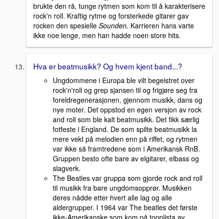
brukte den rå, tunge rytmen som kom til å karakterisere
rock'n roll. Kraftig rytme og forsterkede gitarer gav
rocken den spesielle
Sounden.
Karrieren hans varte
ikke noe lenge, men han hadde noen store hits.
Hva er beatmusikk? Og hvem kjent band...?
Ungdommene i Europa ble vilt begeistret over
rock'n'roll og grep sjansen til og frigjøre seg fra
foreldregenerasjonen, gjennom musikk, dans og
nye moter. Det oppstod en egen versjon av rock
and roll som ble kalt beatmusikk. Det fikk særlig
fotfeste i England. De som spilte beatmusikk la
mere vekt på melodien enn på riffet, og rytmen
var ikke så framtredene som i Amerikansk RnB.
Gruppen besto ofte bare av elgitarer, elbass og
slagverk.
The Beatles var gruppa som gjorde rock and roll
til musikk fra bare ungdomsopprør. Musikken
deres nådde etter hvert alle lag og alle
aldergrupper. I 1964 var The beatles det første
ikke-Amerikanske som kom på topplista av