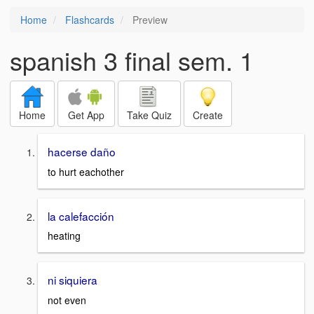
Home
Flashcards
Preview
spanish 3 final sem. 1
Home
Get App
Take Quiz
Create
hacerse daño
to hurt eachother
la calefacción
heating
ni siquiera
not even