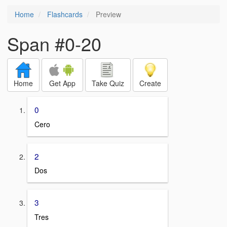
Home
Flashcards
Preview
Span #0-20
Home
Get App
Take Quiz
Create
0
Cero
2
Dos
3
Tres