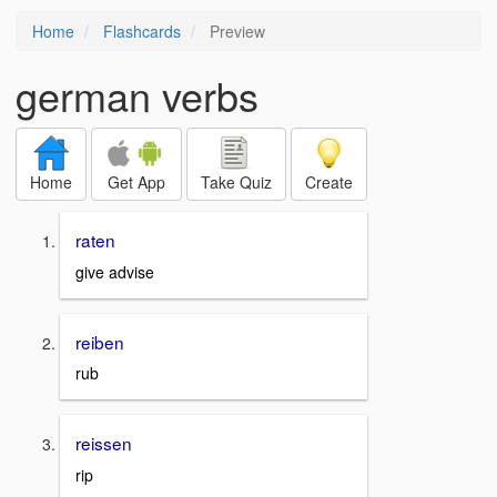
Home
Flashcards
Preview
german verbs
Home
Get App
Take Quiz
Create
raten
give advise
reiben
rub
reissen
rip