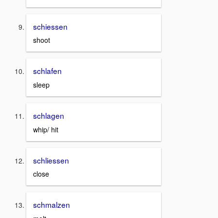
schiessen
shoot
schlafen
sleep
schlagen
whip/ hit
schliessen
close
schmalzen