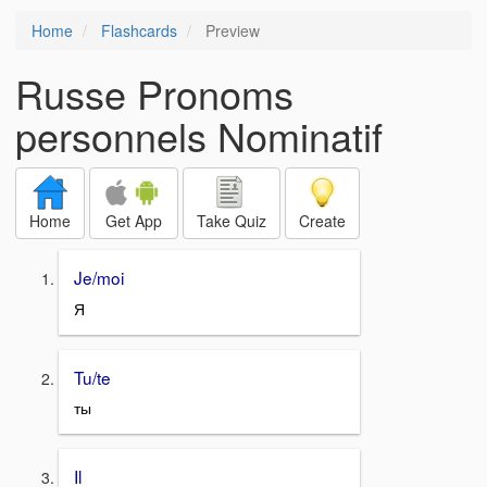
Home
Flashcards
Preview
Russe Pronoms
personnels Nominatif
Home
Get App
Take Quiz
Create
Je/moi
Я
Tu/te
ты
Il