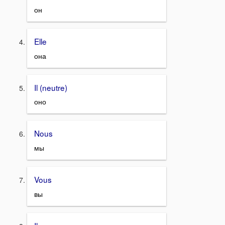
он
Elle
она
Il (neutre)
оно
Nous
мы
Vous
вы