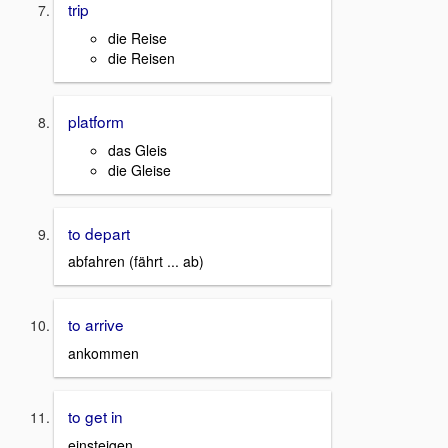
trip
die Reise
die Reisen
platform
das Gleis
die Gleise
to depart
abfahren (fährt ... ab)
to arrive
ankommen
to get in
einsteigen