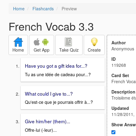
Home
Flashcards
Preview
French Vocab 3.3
Author
Anonymous
Home
Get App
Take Quiz
Create
ID
119268
Have you got a gift idea for...?
Tu as une idée de cadeau pour...?
Card Set
French Voca
Description
What could I give to...?
Troisième ét
Qu'est-ce que je pourrais offrir à...?
Updated
11/28/2011,
Give him/her (them)...
Show Answ
Offre-lui (-leur)...