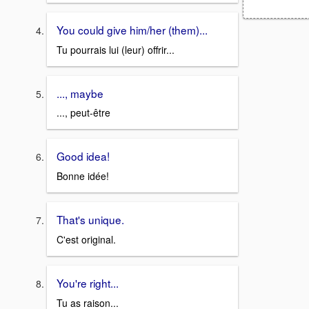
You could give him/her (them)...
Tu pourrais lui (leur) offrir...
..., maybe
..., peut-être
Good idea!
Bonne idée!
That's unique.
C'est original.
You're right...
Tu as raison...