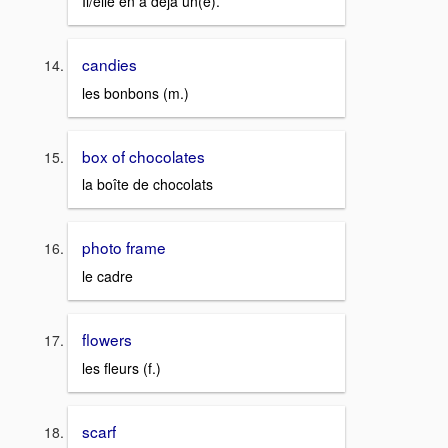
Il/elle en a déjà un(e).
candies
les bonbons (m.)
box of chocolates
la boîte de chocolats
photo frame
le cadre
flowers
les fleurs (f.)
scarf