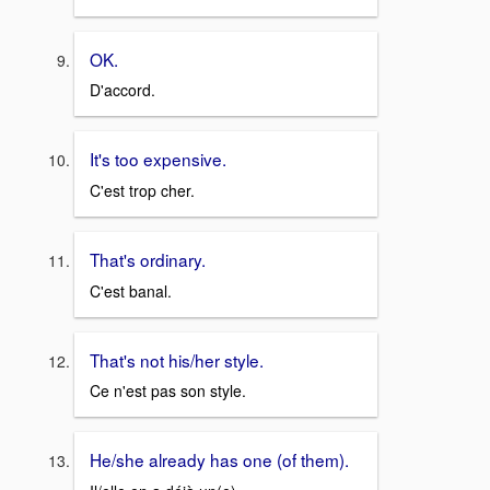
OK.
D'accord.
It's too expensive.
C'est trop cher.
That's ordinary.
C'est banal.
That's not his/her style.
Ce n'est pas son style.
He/she already has one (of them).