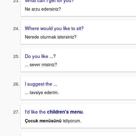
What can I get for you?
Ne arzu edersiniz?
Where would you like to sit?
Nerede oturmak istersiniz?
Do you like ...?
... sever misiniz?
I suggest the ...
... tavsiye ederim.
I'd like the
.
children's menu
Çocuk menüsünü
istiyorum.