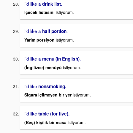
I'd like a
.
drink list
İçecek listesini
istiyorum.
I'd like a
.
half portion
Yarim porsiyon
istiyorum.
I'd like a
.
menu (in English)
(İngilizce) menüyü
istiyorum.
I'd like
nonsmoking.
Sigara içilmeyen bir yer
istiyorum.
I'd like
table (for five).
(Beş) kişilik bir masa
istiyorum.