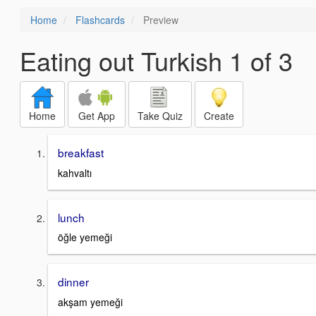
Home
Flashcards
Preview
Eating out Turkish 1 of 3
Home
Get App
Take Quiz
Create
breakfast
kahvaltı
lunch
öğle yemeği
dinner
akşam yemeği