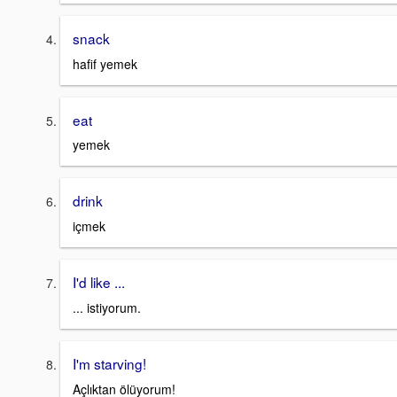
snack
hafif yemek
eat
yemek
drink
içmek
I'd like ...
... istiyorum.
I'm starving!
Açlıktan ölüyorum!