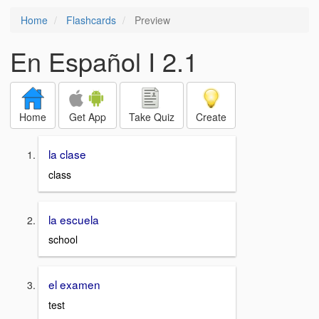
Home
Flashcards
Preview
En Español I 2.1
Home
Get App
Take Quiz
Create
la clase
class
la escuela
school
el examen
test