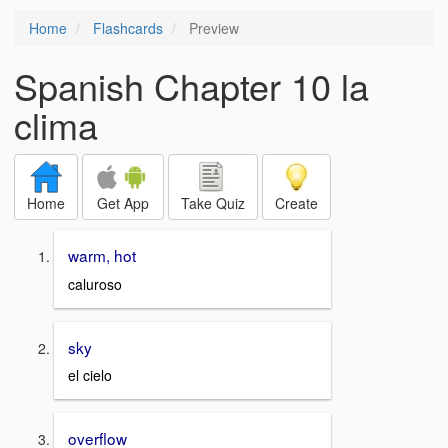
Home
Flashcards
Preview
Spanish Chapter 10 la
clima
Home
Get App
Take Quiz
Create
warm, hot
caluroso
sky
el cielo
overflow