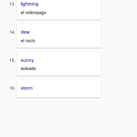
lightning
el relámpago
dew
el rocío
sunny
soleado
storm