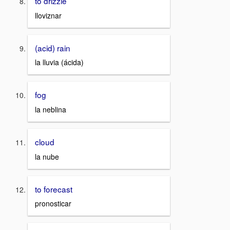
to drizzle
lloviznar
(acid) rain
la lluvia (ácida)
fog
la neblina
cloud
la nube
to forecast
pronosticar