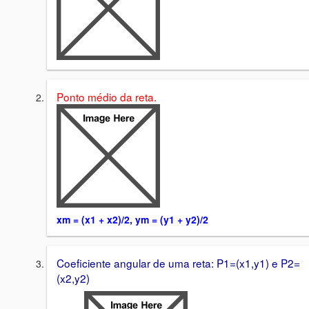
Ponto médio da reta.
xm = (x1 + x2)/2, ym = (y1 + y2)/2
Coeficiente angular de uma reta: P1=(x1,y1) e P2=
(x2,y2)