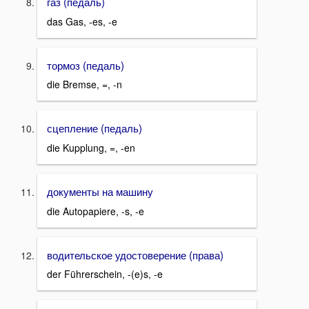
газ (педаль)
das Gas, -es, -e
тормоз (педаль)
die Bremse, =, -n
сцепление (педаль)
die Kupplung, =, -en
документы на машину
die Autopapiere, -s, -e
водительское удостоверение (права)
der Führerschein, -(e)s, -e