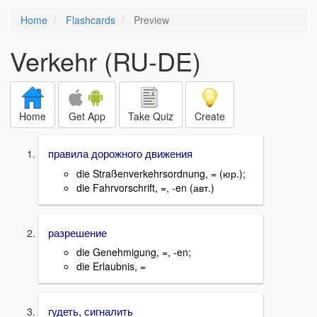
Home
Flashcards
Preview
Verkehr (RU-DE)
Home
Get App
Take Quiz
Create
правила дорожного движения
die Straßenverkehrsordnung, = (юр.);
die Fahrvorschrift, =, -en (авт.)
разрешение
die Genehmigung, =, -en;
die Erlaubnis, =
гудеть, сигналить