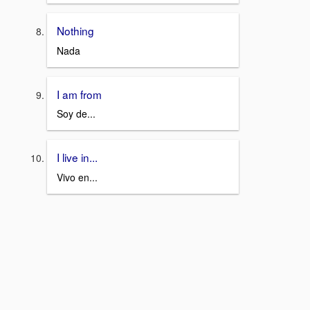
Nothing
Nada
I am from
Soy de...
I live in...
Vivo en...