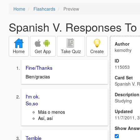
Home
Flashcards
Preview
Spanish V. Responses To 
Author
kemothy
Home
Get App
Take Quiz
Create
ID
115053
Fine/Thanks
Bien/gracias
Card Set
Spanish V. 
Description
I'm ok.
Studying
So,so
Updated
Más o menos
11/7/2011, 
Así, así
Show Answ
Terrible