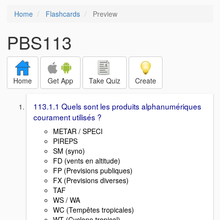
Home
Flashcards
Preview
PBS113
Home
Get App
Take Quiz
Create
113.1.1 Quels sont les produits alphanumériques
courament utilisés ?
METAR / SPECI
PIREPS
SM (syno)
FD (vents en altitude)
FP (Previsions publiques)
FX (Previsions diverses)
TAF
WS / WA
WC (Tempêtes tropicales)
WT (Cyclone tropical)