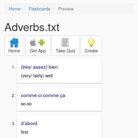
Home
Flashcards
Preview
Adverbs.txt
Home
Get App
Take Quiz
Create
(très/ assez) bien
(very/ fairly) well
comme ci comme ça
so-so
d’abord
first