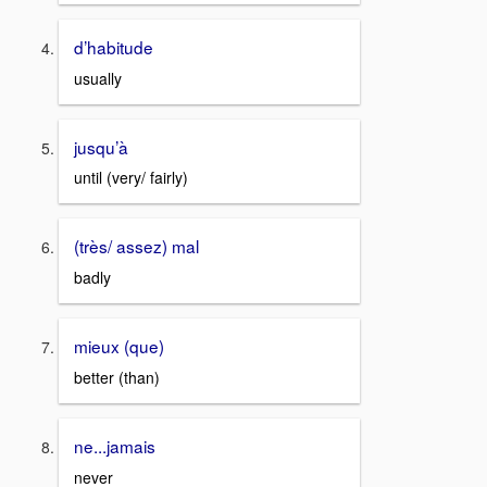
d’habitude
usually
jusqu’à
until (very/ fairly)
(très/ assez) mal
badly
mieux (que)
better (than)
ne...jamais
never