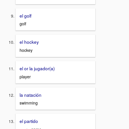
el golf
golf
el hockey
hockey
el or la jugador(a)
player
la natación
swimming
el partido