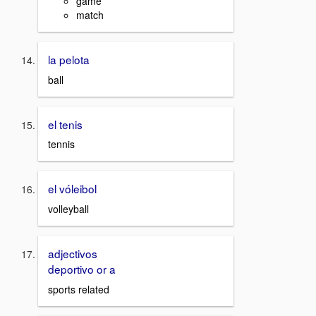
game
match
la pelota
ball
el tenis
tennis
el vóleibol
volleyball
adjectivos
deportivo or a
sports related