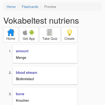
Home
Flashcards
Preview
Vokabeltest nutriens
Home
Get App
Take Quiz
Create
amount
Menge
blood stream
Blutkreislauf
bone
Knochen