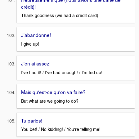
crédit)!
Thank goodness (we had a credit card)!
J'abandonne!
I give up!
J'en ai assez!
I've had it! / I've had enough! / I'm fed up!
Mais qu'est-ce qu'on va faire?
But what are we going to do?
Tu parles!
You bet! / No kidding! / You're telling me!