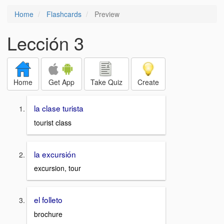
Home
Flashcards
Preview
Lección 3
Home
Get App
Take Quiz
Create
la clase turista
tourist class
la excursión
excursion, tour
el folleto
brochure