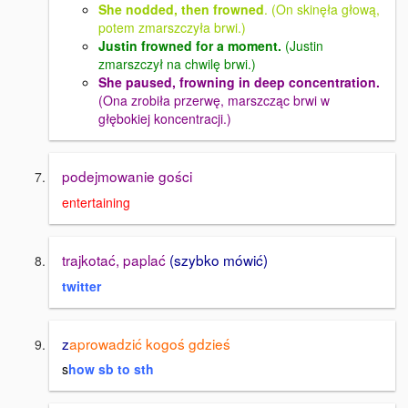
She nodded, then frowned
. (On skinęła głową,
potem zmarszczyła brwi.)
Justin frowned for a moment.
(Justin
zmarszczył na chwilę brwi.)
She paused, frowning in deep concentration.
(Ona zrobiła przerwę, marszcząc brwi w
głębokiej koncentracji.)
podejmowanie gości
entertaining
trajkotać, paplać
(szybko mówić)
twitter
z
aprowadzić kogoś gdzieś
s
how sb to sth