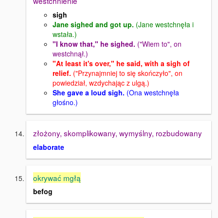
westchnienie
sigh
Jane sighed and got up.
(Jane westchnęła i
wstała.)
"I know that," he sighed.
("Wiem to", on
westchnął.)
"At least it's over," he said, with a sigh of
relief.
("Przynajmniej to się skończyło", on
powiedział, wzdychając z ulgą.)
She gave a loud sigh.
(Ona westchnęła
głośno.)
złożony, skomplikowany, wymyślny, rozbudowany
elaborate
okrywać mgłą
befog