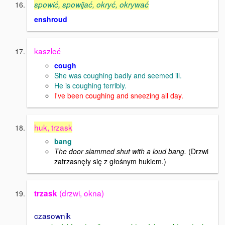
spowić, spowijać, okryć, okrywać
enshroud
kaszleć
cough
She was coughing badly and seemed ill.
He is coughing terribly.
I've been coughing and sneezing all day.
huk, trzask
bang
The door slammed shut with a loud bang.
(Drzwi
zatrzasnęły się z głośnym hukiem.)
(drzwi, okna)
trzask
czasownik