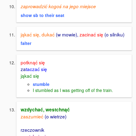
zaprowadzić kogoś na jego miejsce
show sb to their seat
jąkać się, dukać
(w mowie),
zacinać się
(o silniku)
falter
potknąć się
za
taczać się
jąkać się
stumble
I stumbled as I was getting off of the train.
wzdychać, westchnąć
zaszumieć
(o wietrze)
rzeczownik