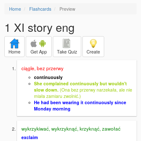
Home
Flashcards
Preview
1 XI story eng
Home
Get App
Take Quiz
Create
ciągle, bez przerwy
continuously
She complained continuously but wouldn't
slow down.
(Ona bez przerwy narzekała, ale nie
miała zamiaru zwolnić.)
He had been wearing it continuously since
Monday morning
wykrzykiwać, wykrzyknąć, krzyknąć, zawołać
exclaim