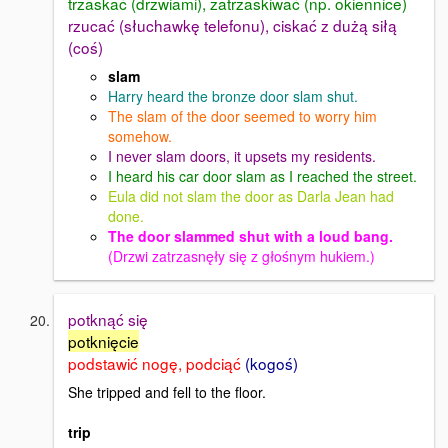
trzaskać (drzwiami), zatrzaskiwać (np. okiennice)
rzucać (słuchawkę telefonu), ciskać z dużą siłą
(coś)
slam
Harry heard the bronze door slam shut.
The slam of the door seemed to worry him
somehow.
I never slam doors, it upsets my residents.
I heard his car door slam as I reached the street.
Eula did not slam the door as Darla Jean had
done.
The door slammed shut with a loud bang.
(Drzwi zatrzasnęły się z głośnym hukiem.)
potknąć się
potknięcie
podstawić nogę, podciąć
(kogoś)
She tripped and fell to the floor.
trip