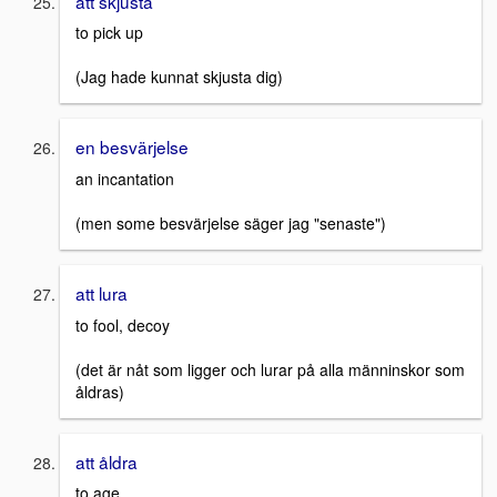
att skjusta
to pick up
(Jag hade kunnat skjusta dig)
en besvärjelse
an incantation
(men some besvärjelse säger jag "senaste")
att lura
to fool, decoy
(det är nåt som ligger och lurar på alla männinskor som
åldras)
att åldra
to age