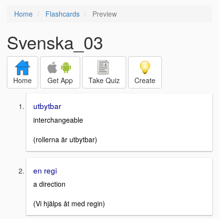
Home
Flashcards
Preview
Svenska_03
Home
Get App
Take Quiz
Create
utbytbar
interchangeable
(rollerna är utbytbar)
en regi
a direction
(Vi hjälps åt med regin)