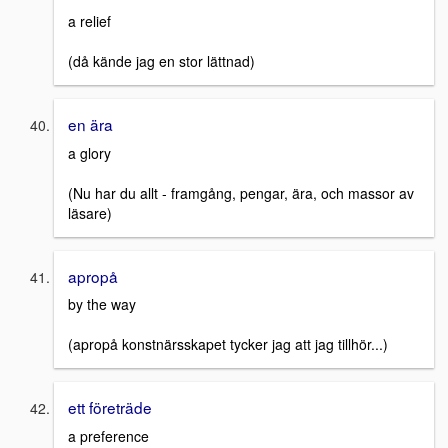
a relief
(då kände jag en stor lättnad)
en ära
a glory
(Nu har du allt - framgång, pengar, ära, och massor av
läsare)
apropå
by the way
(apropå konstnärsskapet tycker jag att jag tillhör...)
ett företräde
a preference