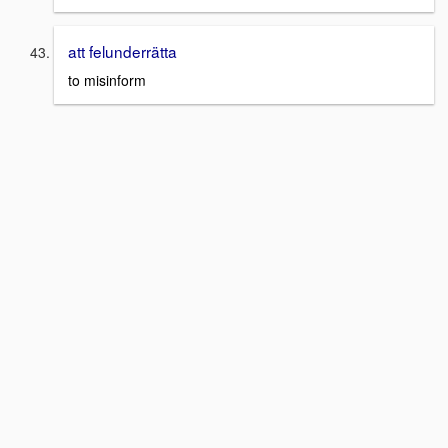
att felunderrätta
to misinform