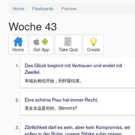
Home
Flashcards
Preview
Woche 43
Home
Get App
Take Quiz
Create
Das Glück beginnt mit Vertrauen und endet mit
Zweifel.
幸福从相信开始，到怀疑结束。
Eine schöne Frau hat immer Recht.
美女永远是对的。Stimmt's?
Zärtlichkeit darf es sein, aber kein Kompromiss, wir
sollen in der Ruhe, unsere Stärke ruhig zeigen.