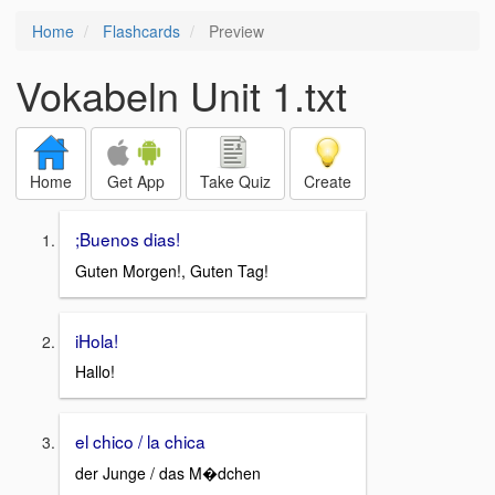
Home
Flashcards
Preview
Vokabeln Unit 1.txt
Home
Get App
Take Quiz
Create
;Buenos dias!
Guten Morgen!, Guten Tag!
iHola!
Hallo!
el chico / la chica
der Junge / das M�dchen