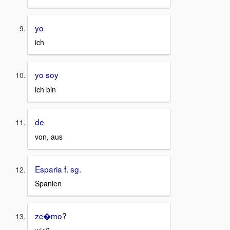
yo
ich
yo soy
ich bin
de
von, aus
Esparia f. sg.
Spanien
zc�mo?