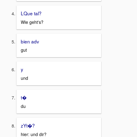
LQue tal?
Wie geht's?
bien adv
gut
y
und
t�
du
zYt�?
hier: und dir?