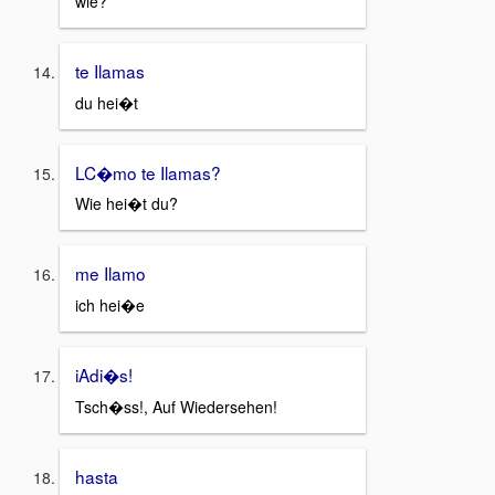
wie?
te Ilamas
du hei�t
LC�mo te Ilamas?
Wie hei�t du?
me Ilamo
ich hei�e
iAdi�s!
Tsch�ss!, Auf Wiedersehen!
hasta