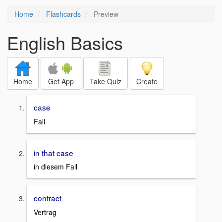
Home
Flashcards
Preview
English Basics
Home
Get App
Take Quiz
Create
case
Fall
in that case
in diesem Fall
contract
Vertrag