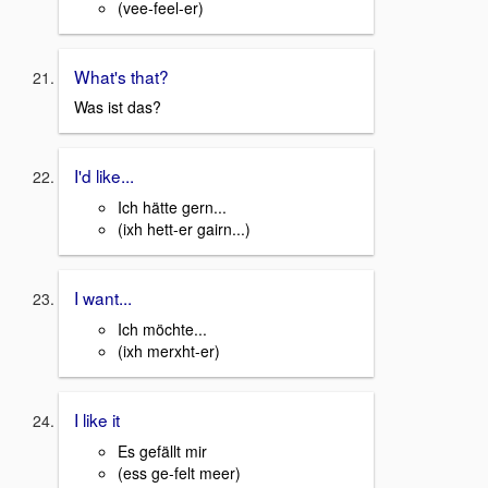
(vee-feel-er)
What's that?
Was ist das?
I'd like...
Ich hätte gern...
(ixh hett-er gairn...)
I want...
Ich möchte...
(ixh merxht-er)
I like it
Es gefällt mir
(ess ge-felt meer)