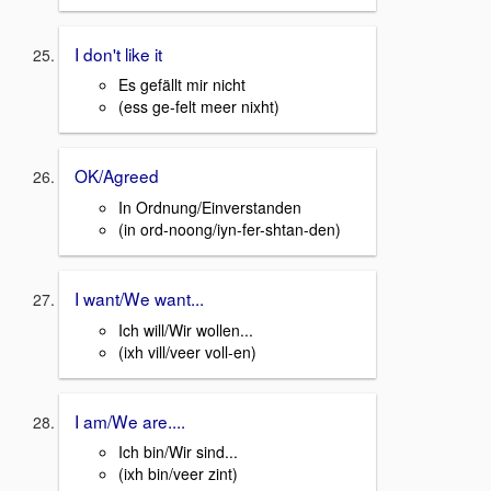
I don't like it
Es gefällt mir nicht
(ess ge-felt meer nixht)
OK/Agreed
In Ordnung/Einverstanden
(in ord-noong/iyn-fer-shtan-den)
I want/We want...
Ich will/Wir wollen...
(ixh vill/veer voll-en)
I am/We are....
Ich bin/Wir sind...
(ixh bin/veer zint)