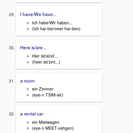
I have/We have...
Ich habe/Wir haben...
(ixh har-ber/veer har-ben)
Here is/are...
Hier ist/sind...
(heer ist/zint...)
a room
ein Zimmer
(eye-n TSIM-air)
a rental car
ein Mietwagen
(eye-n MEET-vahgen)