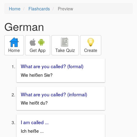
Home
Flashcards
Preview
German
Home
Get App
Take Quiz
Create
What are you called? (formal)
Wie heißen Sie?
What are you called? (informal)
Wie heißt du?
I am called ...
Ich heiße ...