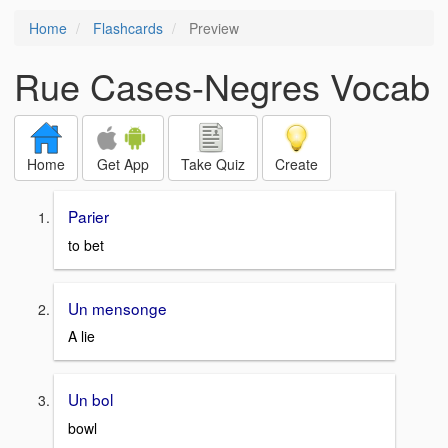
Home
Flashcards
Preview
Rue Cases-Negres Vocab
Home
Get App
Take Quiz
Create
Parier
to bet
Un mensonge
A lie
Un bol
bowl